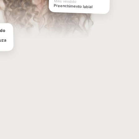
Mais vendido
Preenchimento labial
ado
uza