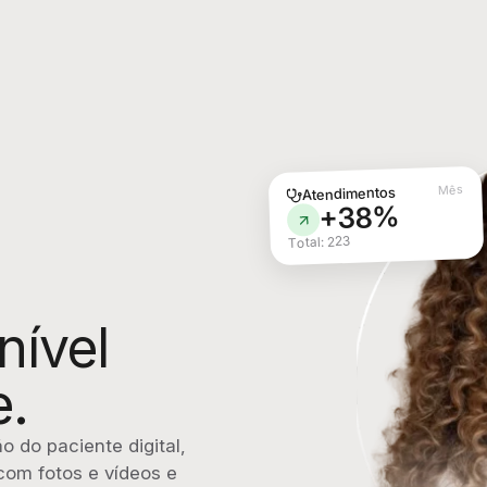
Mês
Atendimentos
+38%
Total: 223
nível 
e.
 do paciente digital, 
om fotos e vídeos e 