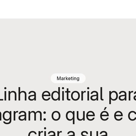
Marketing
Linha editorial par
agram: o que é e
criar a sua