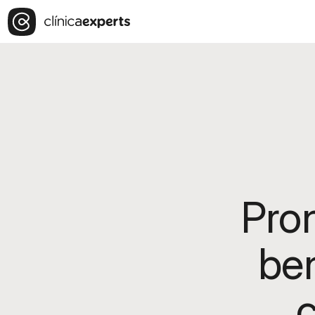
Pron
ben
c