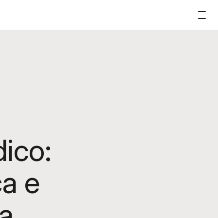
dico:
ça e
ha