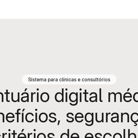
Sistema para clínicas e consultórios
tuário digital mé
efícios, seguran
ritérios de escol