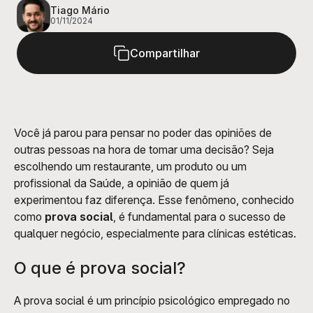
profissional da Saúde, a opinião de quem já
Tiago Mário
01/11/2024
experimentou faz diferença.
Compartilhar
Você já parou para pensar no poder das opiniões de 
outras pessoas na hora de tomar uma decisão? Seja 
escolhendo um restaurante, um produto ou um 
profissional da Saúde, a opinião de quem já 
experimentou faz diferença. Esse fenômeno, conhecido 
como 
prova social
, é fundamental para o sucesso de 
qualquer negócio, especialmente para clínicas estéticas.
O que é prova social?
A prova social é um princípio psicológico empregado no 