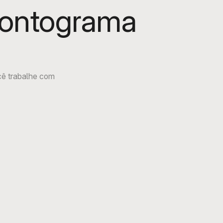
dontograma
cê trabalhe com